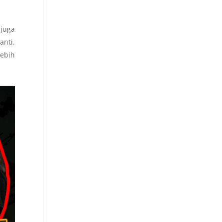
 juga
nti.
lebih