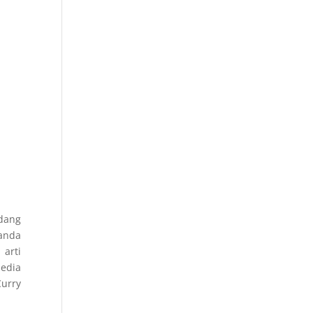
edang
 anda
 arti
Media
Curry