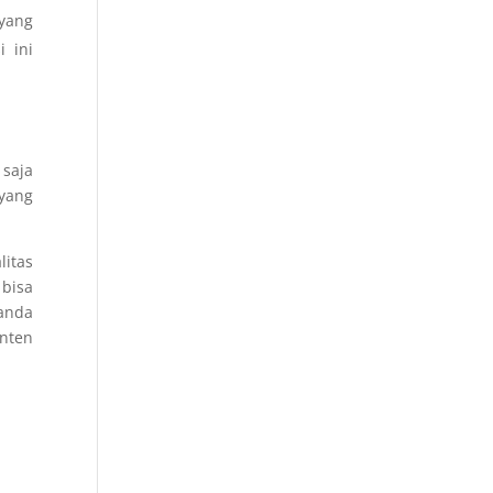
 yang
 ini
 saja
 yang
litas
 bisa
anda
onten