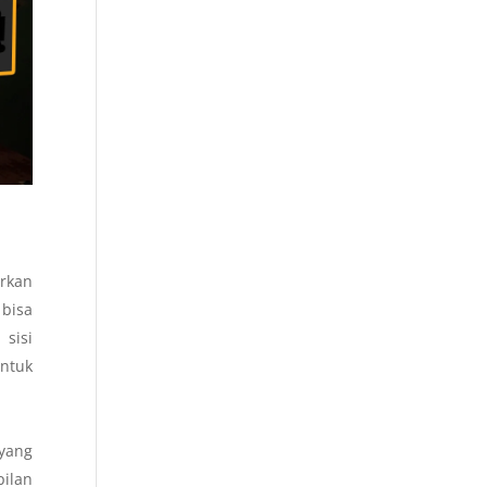
arkan
 bisa
sisi
ntuk
yang
ilan