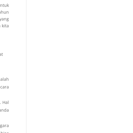
untuk
ahun
 yang
 kita
at
salah
ecara
. Hal
 anda
egara