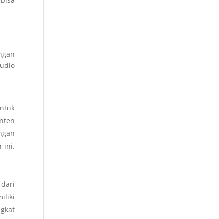
 bisa
ngan
audio
untuk
nten
engan
 ini.
dari
iliki
gkat