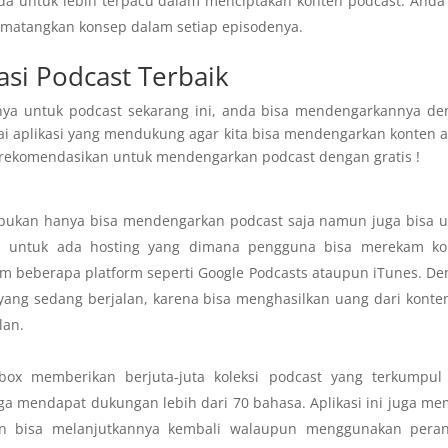
nda untuk lebih terpacu dalam menciptakan konten podcast. Anda
matangkan konsep dalam setiap episodenya.
asi Podcast Terbaik
nya untuk podcast sekarang ini, anda bisa mendengarkannya de
i aplikasi yang mendukung agar kita bisa mendengarkan konten 
lis rekomendasikan untuk mendengarkan podcast dengan gratis !
da bukan hanya bisa mendengarkan podcast saja namun juga bisa 
in untuk ada hosting yang dimana pengguna bisa merekam ko
 beberapa platform seperti Google Podcasts ataupun iTunes. D
yang sedang berjalan, karena bisa menghasilkan uang dari konten
lan.
tbox memberikan berjuta-juta koleksi podcast yang terkumpul 
juga mendapat dukungan lebih dari 70 bahasa. Aplikasi ini juga mem
an bisa melanjutkannya kembali walaupun menggunakan peran