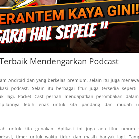
i Terbaik Mendengarkan Podcast
alam Android dan yang berkelas premium, selain itu juga menaw
asi podcast. Selain itu berbagai fitur juga tersedia seperti
ak lagi. Pocket Cast pernah mendapatkan perombakan dalam 
ampilannya lebih enak untuk kita pandang dan mudah u
ah untuk kita gunakan. Aplikasi ini juga ada fitur umum 
cast, timer untuk waktu tidur dan masih banyak lagi. Tamp