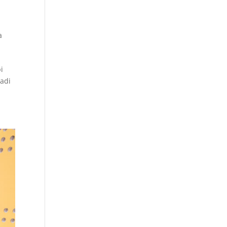
a
i
jadi