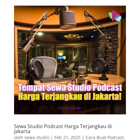
Sewa Studio Podcast Harga Terjangkau di
Jakarta
oleh
sewa studio
|
Feb 21, 2025
|
Cara Buat Podcast
,