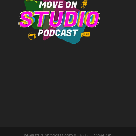
sewastudiopodcast.com © 2023 | Move On